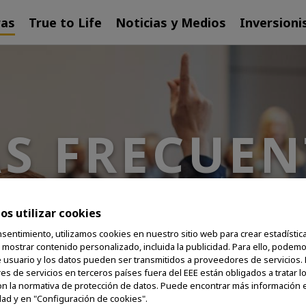
ras
True to Life
Noticias y Medios
Inversioni
S FRECUEN
ONTRATACI
s utilizar cookies
sentimiento, utilizamos cookies en nuestro sitio web para crear estadística
y mostrar contenido personalizado, incluida la publicidad. Para ello, podem
e usuario y los datos pueden ser transmitidos a proveedores de servicios.
s de servicios en terceros países fuera del EEE están obligados a tratar l
n la normativa de protección de datos. Puede encontrar más información e
dad y en "Configuración de cookies".