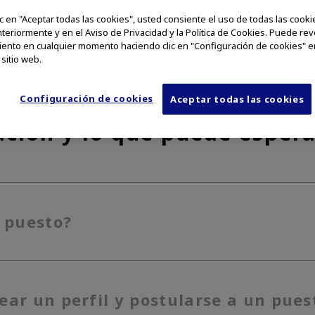
lic en "Aceptar todas las cookies", usted consiente el uso de todas las cook
nteriormente y en el Aviso de Privacidad y la Política de Cookies. Puede re
ento en cualquier momento haciendo clic en "Configuración de cookies" en
 sitio web.
ioridad a la experiencia d
iverso. Aquí puede conocer
Configuración de cookies
Aceptar todas las cookies
ación y lo que puede espera
 puesto?
ear un perfil y postularse a un pues