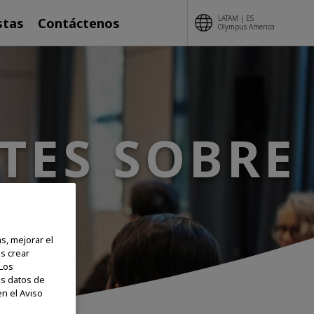
LATAM | ES
stas
Contáctenos
Olympus America
TES SOBRE
ÓN
s, mejorar el
os crear
 Los
os datos de
n el Aviso