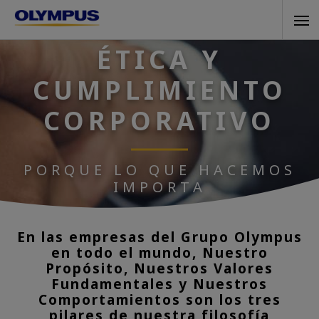
Skip
Tog
to
ÉTICA Y
navi
main
content
CUMPLIMIENTO
CORPORATIVO
PORQUE LO QUE HACEMOS
IMPORTA
En las empresas del Grupo Olympus
en todo el mundo, Nuestro
Propósito, Nuestros Valores
Fundamentales y Nuestros
Comportamientos son los tres
pilares de nuestra filosofía