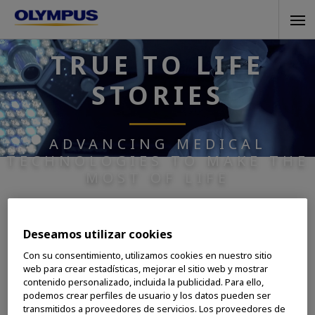
Skip
Tog
to
navi
main
TRUE TO LIFE
content
STORIES
ADVANCING MEDICAL
TECHNOLOGIES TO MAKE THE
MOST OF LIFE
Explore Olympus’ stories below
Deseamos utilizar cookies
to learn more about our medical
Con su consentimiento, utilizamos cookies en nuestro sitio
web para crear estadísticas, mejorar el sitio web y mostrar
technologies and their
contenido personalizado, incluida la publicidad. Para ello,
influence on making people’s
podemos crear perfiles de usuario y los datos pueden ser
transmitidos a proveedores de servicios. Los proveedores de