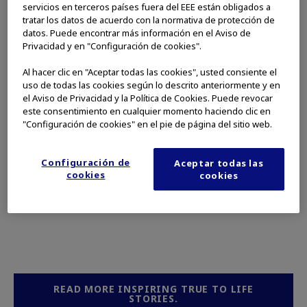
lives healthier, safer, and more
servicios en terceros países fuera del EEE están obligados a
fulfilling.
tratar los datos de acuerdo con la normativa de protección de
datos. Puede encontrar más información en el Aviso de
Privacidad y en "Configuración de cookies".
Al hacer clic en "Aceptar todas las cookies", usted consiente el
uso de todas las cookies según lo descrito anteriormente y en
ALL
HEALTH
CORPORATE
el Aviso de Privacidad y la Política de Cookies. Puede revocar
este consentimiento en cualquier momento haciendo clic en
"Configuración de cookies" en el pie de página del sitio web.
ALL
INNOVATION
IMPACT
Configuración de
Aceptar todas las
PEOPLE
cookies
cookies
READ MORE INSPIRING TRUE TO LIFE
STORIES.