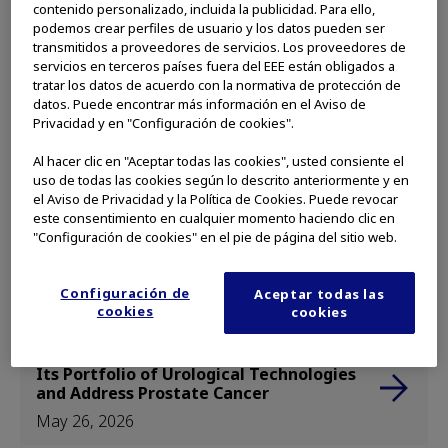
contenido personalizado, incluida la publicidad. Para ello,
su mercado.
podemos crear perfiles de usuario y los datos pueden ser
transmitidos a proveedores de servicios. Los proveedores de
servicios en terceros países fuera del EEE están obligados a
tratar los datos de acuerdo con la normativa de protección de
Press Releases
datos. Puede encontrar más información en el Aviso de
Privacidad y en "Configuración de cookies".
VIEW ALL
Al hacer clic en "Aceptar todas las cookies", usted consiente el
uso de todas las cookies según lo descrito anteriormente y en
el Aviso de Privacidad y la Política de Cookies. Puede revocar
Olympus Announces Federal Healthcare
este consentimiento en cualquier momento haciendo clic en
Facility Distribution Agreement with
"Configuración de cookies" en el pie de página del sitio web.
First Nation Group
Jun 24, 2026
Configuración de
Aceptar todas las
cookies
cookies
Olympus to Acquire BioProtect to Expand
Its Portfolio of Urological Technologies
and Address Prostate Cancer
May 26, 2026