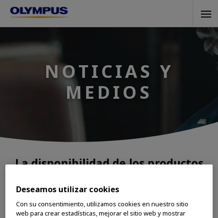
Skip
Tog
to
navi
main
content
NOTICIAS Y
MEDIOS
La disponibilidad de los productos
en cada país depende de las
aprobaciones de la Autoridad
Deseamos utilizar cookies
Sanitaria local y es posible que no
Con su consentimiento, utilizamos cookies en nuestro sitio
estén disponibles para la venta en
web para crear estadísticas, mejorar el sitio web y mostrar