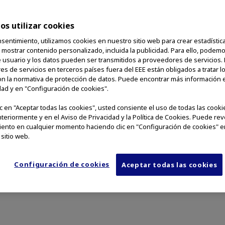
s utilizar cookies
sentimiento, utilizamos cookies en nuestro sitio web para crear estadística
 el uso de una imagen o vi
y mostrar contenido personalizado, incluida la publicidad. Para ello, podem
e usuario y los datos pueden ser transmitidos a proveedores de servicios.
mplete todos los campos del
s de servicios en terceros países fuera del EEE están obligados a tratar l
n la normativa de protección de datos. Puede encontrar más información e
dad y en "Configuración de cookies".
continuación.
lic en "Aceptar todas las cookies", usted consiente el uso de todas las cook
nteriormente y en el Aviso de Privacidad y la Política de Cookies. Puede re
a o dificultad para enviar su solicitud, por favor envíe
ento en cualquier momento haciendo clic en "Configuración de cookies" en
imagerequests@olympus.com
.
 sitio web.
Configuración de cookies
Aceptar todas las cookies