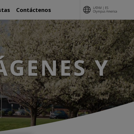
LATAM | ES
stas
Contáctenos
Olympus America
ÁGENES Y