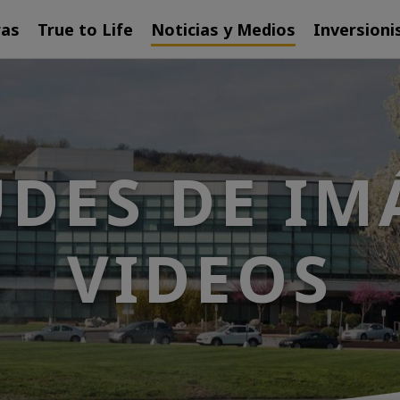
ras
True to Life
Noticias y Medios
Inversioni
UDES DE IM
VIDEOS